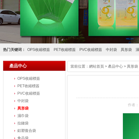
热门关键词：
OPS收縮標簽
PET收縮標簽
PVC收縮標簽
中封袋
異形袋
產品中心
當前位置：
網站首頁
>
產品中心
>
異形袋
OPS收縮標簽
PET收縮標簽
PVC收縮標簽
中封袋
作者：管
異形袋
濕巾袋
拉鏈袋
鋁塑復合袋
食品袋