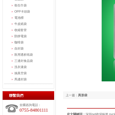
衛生巾袋
OPP卡頭袋
電池標
牛皮紙袋
收縮套管
防靜電袋
咖啡袋
自封袋
医用透析纸袋
三邊封食品袋
洗衣液袋
抽真空袋
馬邊封袋
聯繫我們
上一篇：
異形袋
全國咨詢電話：
0755-84801111
此文關鍵詞：
深圳pet收缩标签,