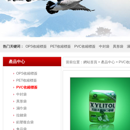
热门关键词：
OPS收縮標簽
PET收縮標簽
PVC收縮標簽
中封袋
異形袋
產品中心
當前位置：
網站首頁
>
產品中心
>
PVC
OPS收縮標簽
PET收縮標簽
PVC收縮標簽
中封袋
異形袋
濕巾袋
拉鏈袋
鋁塑復合袋
食品袋