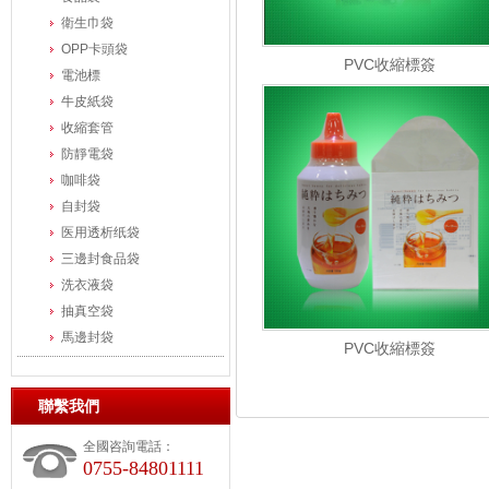
衛生巾袋
OPP卡頭袋
PVC收縮標簽
電池標
牛皮紙袋
收縮套管
防靜電袋
咖啡袋
自封袋
医用透析纸袋
三邊封食品袋
洗衣液袋
抽真空袋
馬邊封袋
PVC收縮標簽
聯繫我們
全國咨詢電話：
0755-84801111