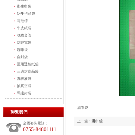
衛生巾袋
OPP卡頭袋
電池標
牛皮紙袋
收縮套管
防靜電袋
咖啡袋
自封袋
医用透析纸袋
三邊封食品袋
洗衣液袋
抽真空袋
馬邊封袋
濕巾袋
聯繫我們
上一篇：
濕巾袋
全國咨詢電話：
0755-84801111