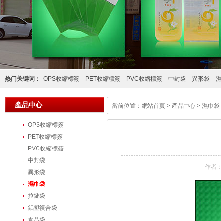
热门关键词：
OPS收縮標簽
PET收縮標簽
PVC收縮標簽
中封袋
異形袋
產品中心
當前位置：
網站首頁
>
產品中心
>
濕巾袋
OPS收縮標簽
PET收縮標簽
PVC收縮標簽
中封袋
作者：管
異形袋
濕巾袋
拉鏈袋
鋁塑復合袋
食品袋